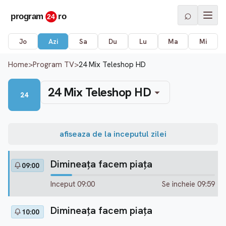
⌕
Jo
Azi
Sa
Du
Lu
Ma
Mi
Home
>
Program TV
>
24 Mix Teleshop HD
24 Mix Teleshop HD
24
afiseaza de la inceputul zilei
Dimineața facem piața
09:00
Inceput 09:00
Se incheie 09:59
Dimineața facem piața
10:00