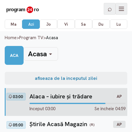
⌕
Ma
Azi
Jo
Vi
Sa
Du
Lu
Home
>
Program TV
>
Acasa
Acasa
ACA
afiseaza de la inceputul zilei
Alaca – iubire şi trădare
AP
03:00
Inceput 03:00
Se incheie 04:59
Ştirile Acasă Magazin
AP
(R)
05:00