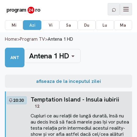
⌕
Mi
Azi
Vi
Sa
Du
Lu
Ma
Home
>
Program TV
>
Antena 1 HD
Antena 1 HD
ANT
afiseaza de la inceputul zilei
Temptation Island - Insula iubirii
20:30
12
Cupluri ce au relaţii de lungă durată, însă nu
au decis încă să facă marele pas îşi vor putea
testa relaţia prin intermediul acestui reality-
show şi vor afla astfel dacă cel/cea alături