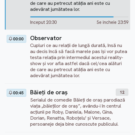
de care au petrecut atâţia ani este cu
adevărat jumătatea lor.
Inceput 20:30
Se incheie 23:59
Observator
00:00
Cupluri ce au relaţii de lungă durată, însă nu
au decis încă să facă marele pas îşi vor putea
testa relaţia prin intermediul acestui reality-
show şi vor afla astfel dacă cel/cea alături
de care au petrecut atâţia ani este cu
adevărat jumătatea lor.
Băieţi de oraş
12
00:45
Serialul de comedie Băieți de oraș parodiază
viața „băieților de oraș”, avându-i în centrul
acțiunii pe Roby, Daniela, Malone, Gina,
Dorian, Renatta, Roboțelu' și Versace,
persoaneje deja bine cunoscute publicului.