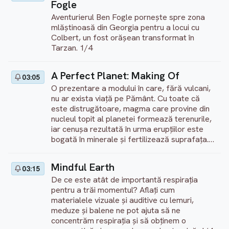
Fogle
Aventurierul Ben Fogle pornește spre zona
mlăștinoasă din Georgia pentru a locui cu
Colbert, un fost orășean transformat în
Tarzan. 1/4
A Perfect Planet: Making Of
03:05
O prezentare a modului în care, fără vulcani,
nu ar exista viață pe Pământ. Cu toate că
este distrugătoare, magma care provine din
nucleul topit al planetei formează terenurile,
iar cenușa rezultată în urma erupțiilor este
bogată în minerale și fertilizează suprafața.
1/4
Mindful Earth
03:15
De ce este atât de importantă respirația
pentru a trăi momentul? Aflați cum
materialele vizuale și auditive cu lemuri,
meduze și balene ne pot ajuta să ne
concentrăm respirația și să obținem o