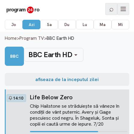
⌕
Jo
Azi
Sa
Du
Lu
Ma
Mi
Home
>
Program TV
>
BBC Earth HD
BBC Earth HD
BBC
afiseaza de la inceputul zilei
Life Below Zero
14:10
Chip Hailstone se străduiește să vâneze în
condiții de vânt puternic. Avery și Gage
pescuiesc cod negru. În Shageluk, Sonta și
copiii ei caută urme de iepure. 7/20