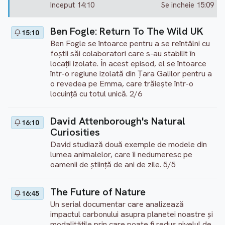
Inceput 14:10
Se incheie 15:09
Ben Fogle: Return To The Wild UK
15:10
Ben Fogle se întoarce pentru a se reîntâlni cu
foștii săi colaboratori care s-au stabilit în
locații izolate. În acest episod, el se întoarce
într-o regiune izolată din Țara Galilor pentru a
o revedea pe Emma, care trăiește într-o
locuință cu totul unică. 2/6
David Attenborough's Natural
16:10
Curiosities
David studiază două exemple de modele din
lumea animalelor, care îi nedumeresc pe
oamenii de știință de ani de zile. 5/5
The Future of Nature
16:45
Un serial documentar care analizează
impactul carbonului asupra planetei noastre și
modalitățile prin care poate fi redus nivelul de