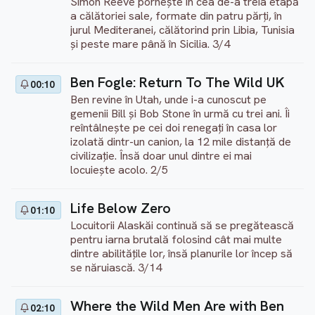
Simon Reeve pornește în cea de-a treia etapă
a călătoriei sale, formate din patru părți, în
jurul Mediteranei, călătorind prin Libia, Tunisia
și peste mare până în Sicilia. 3/4
Ben Fogle: Return To The Wild UK
00:10
Ben revine în Utah, unde i-a cunoscut pe
gemenii Bill și Bob Stone în urmă cu trei ani. Îi
reîntâlnește pe cei doi renegați în casa lor
izolată dintr-un canion, la 12 mile distanță de
civilizație. Însă doar unul dintre ei mai
locuiește acolo. 2/5
Life Below Zero
01:10
Locuitorii Alaskăi continuă să se pregătească
pentru iarna brutală folosind cât mai multe
dintre abilitățile lor, însă planurile lor încep să
se năruiască. 3/14
Where the Wild Men Are with Ben
02:10