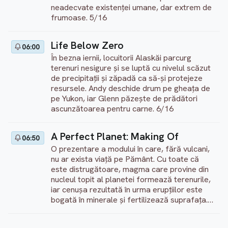
neadecvate existenței umane, dar extrem de
frumoase. 5/16
Life Below Zero
06:00
În bezna iernii, locuitorii Alaskăi parcurg
terenuri nesigure și se luptă cu nivelul scăzut
de precipitații și zăpadă ca să-și protejeze
resursele. Andy deschide drum pe gheața de
pe Yukon, iar Glenn păzește de prădători
ascunzătoarea pentru carne. 6/16
A Perfect Planet: Making Of
06:50
O prezentare a modului în care, fără vulcani,
nu ar exista viață pe Pământ. Cu toate că
este distrugătoare, magma care provine din
nucleul topit al planetei formează terenurile,
iar cenușa rezultată în urma erupțiilor este
bogată în minerale și fertilizează suprafața.
1/4