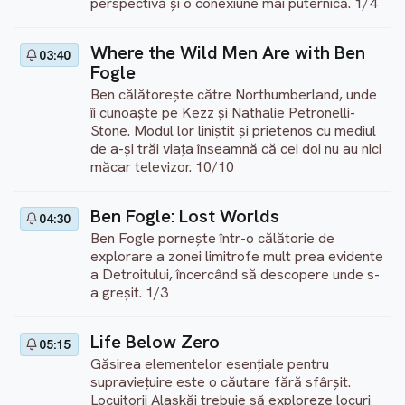
perspectivă și o conexiune mai puternică. 1/4
Where the Wild Men Are with Ben
03:40
Fogle
Ben călătorește către Northumberland, unde
îi cunoaște pe Kezz și Nathalie Petronelli-
Stone. Modul lor liniștit și prietenos cu mediul
de a-și trăi viața înseamnă că cei doi nu au nici
măcar televizor. 10/10
Ben Fogle: Lost Worlds
04:30
Ben Fogle pornește într-o călătorie de
explorare a zonei limitrofe mult prea evidente
a Detroitului, încercând să descopere unde s-
a greșit. 1/3
Life Below Zero
05:15
Găsirea elementelor esențiale pentru
supraviețuire este o căutare fără sfârșit.
Locuitorii Alaskăi trebuie să exploreze locuri