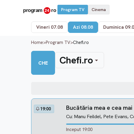
Program TV
Cinema
Vineri 07.08
Azi 08.08
Duminica 09.
Home
>
Program TV
>
Chefi.ro
Chefi.ro
CHE
Bucătăria mea e cea mai 
19:00
Cu: Manu Feildel, Pete Evans, C
Inceput 19:00