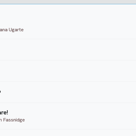
iana Ugarte
o
re!
in Fassnidge