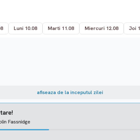
08
Luni 10.08
Marti 11.08
Miercuri 12.08
Joi 
afiseaza de la inceputul zilei
tare!
olin Fassnidge