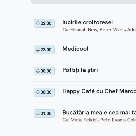
Iubirile croitoresei
22:00
Cu: Hannah New, Peter Vives, Adr
Medicool
23:00
Poftiți la știri
00:00
Happy Café cu Chef Marc
00:30
Bucătăria mea e cea mai ta
01:00
Cu: Manu Feildel, Pete Evans, Col