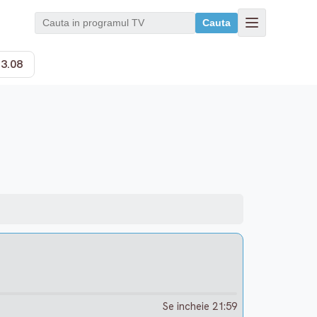
Cauta
13.08
Se incheie 21:59