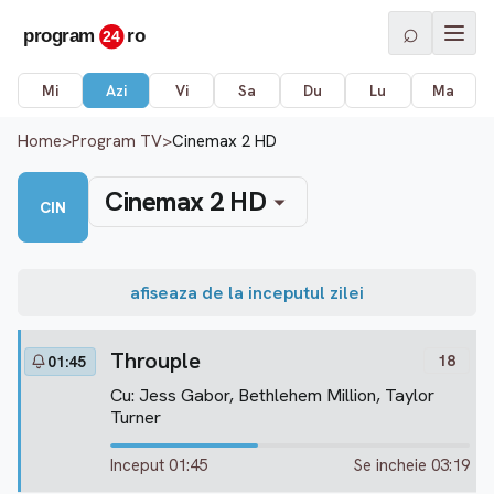
⌕
Mi
Azi
Vi
Sa
Du
Lu
Ma
Home
>
Program TV
>
Cinemax 2 HD
Cinemax 2 HD
CIN
afiseaza de la inceputul zilei
Throuple
18
01:45
Cu: Jess Gabor, Bethlehem Million, Taylor
Turner
Inceput 01:45
Se incheie 03:19