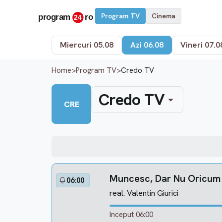
Program TV
Cinema
Miercuri 05.08
Azi 06.08
Vineri 07.0
Home
>
Program TV
>
Credo TV
Credo TV
CRE
Muncesc, Dar Nu Oricum
06:00
real. Valentin Giurici
Inceput 06:00