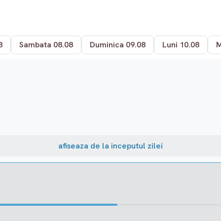
8
Sambata 08.08
Duminica 09.08
Luni 10.08
M
afiseaza de la inceputul zilei