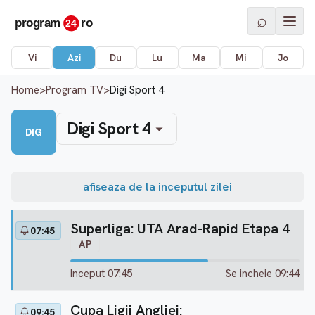
⌕
Vi
Azi
Du
Lu
Ma
Mi
Jo
Home
>
Program TV
>
Digi Sport 4
Digi Sport 4
DIG
afiseaza de la inceputul zilei
Superliga: UTA Arad-Rapid Etapa 4
07:45
AP
Inceput 07:45
Se incheie 09:44
Cupa Ligii Angliei:
09:45