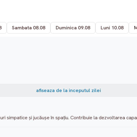
8
Sambata 08.08
Duminica 09.08
Luni 10.08
M
afiseaza de la inceputul zilei
guri simpatice şi jucăuşe în spaţiu. Contribuie la dezvoltarea capac