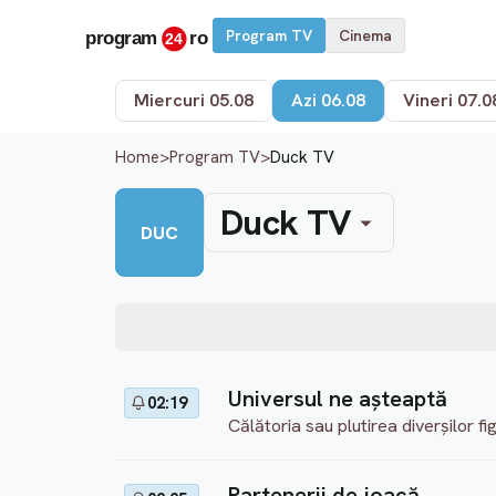
Program TV
Cinema
Miercuri 05.08
Azi 06.08
Vineri 07.0
Home
>
Program TV
>
Duck TV
Duck TV
DUC
Universul ne aşteaptă
02:19
Călătoria sau plutirea diverşilor fi
Partenerii de joacă