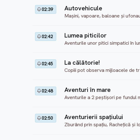
Autovehicule
02:39
Maşini, vapoare, baloane şi ufonauţi
Lumea piticilor
02:42
Aventurile unor pitici simpatici în 
La călătorie!
02:45
Copiii pot observa mijloacele de tr
Aventuri în mare
02:48
Aventurile a 2 peştişori pe fundul m
Aventurierii spaţiului
02:50
Zburând prin spaţiu, Racheţică şi I