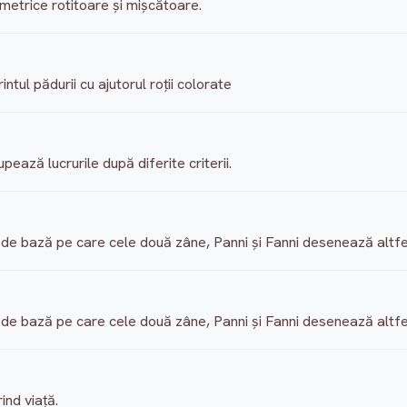
metrice rotitoare şi mişcătoare.
rintul pădurii cu ajutorul roţii colorate
pează lucrurile după diferite criterii.
 bază pe care cele două zâne, Panni şi Fanni desenează altfe
 bază pe care cele două zâne, Panni şi Fanni desenează altfe
ind viaţă.