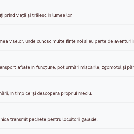
 prind viaţă şi trăiesc în lumea lor.
lumea viselor, unde cunosc multe fiinţe noi şi au parte de aventuri 
ansport aflate în funcţiune, pot urmări mişcările, zgomotul şi păr
ării, în timp ce îşi descoperă propriul mediu.
onică transmit pachete pentru locuitorii galaxiei.