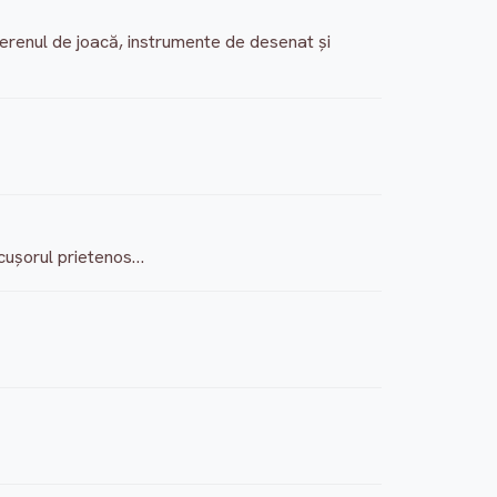
e terenul de joacă, instrumente de desenat şi
orcuşorul prietenos…