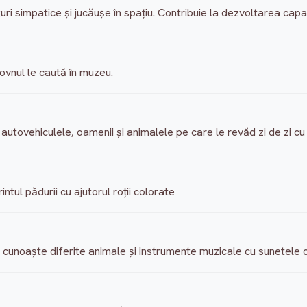
guri simpatice şi jucăuşe în spaţiu. Contribuie la dezvoltarea capac
lovnul le caută în muzeu.
 autovehiculele, oamenii şi animalele pe care le revăd zi de zi cu 
rintul pădurii cu ajutorul roţii colorate
t cunoaşte diferite animale şi instrumente muzicale cu sunetele c