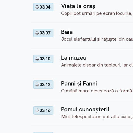
Viaţa la oraş
03:04
Copiii pot urmări pe ecran locurile,
Baia
03:07
Jocul elefantului şi răţuştei din ca
La muzeu
03:10
Animalele dispar din tablouri, iar c
Panni şi Fanni
03:12
O mână mare desenează o formă de
Pomul cunoaşterii
03:16
Micii telespectatori pot afla cuno