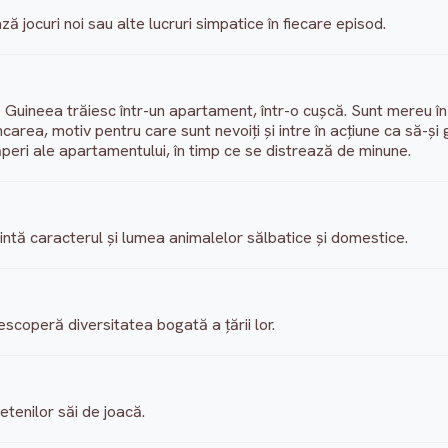
ă jocuri noi sau alte lucruri simpatice în fiecare episod.
de Guineea trăiesc într-un apartament, într-o cuşcă. Sunt mereu î
area, motiv pentru care sunt nevoiţi şi intre în acţiune ca să-şi
eri ale apartamentului, în timp ce se distrează de minune.
ntă caracterul şi lumea animalelor sălbatice şi domestice.
escoperă diversitatea bogată a ţării lor.
ietenilor săi de joacă.