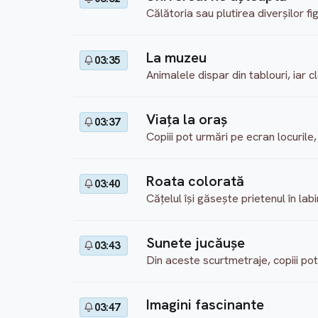
Călătoria sau plutirea diverşilor fi
La muzeu
03:35
Animalele dispar din tablouri, iar c
Viaţa la oraş
03:37
Copiii pot urmări pe ecran locurile,
Roata colorată
03:40
Căţelul îşi găseşte prietenul în labi
Sunete jucăuşe
03:43
Din aceste scurtmetraje, copiii po
Imagini fascinante
03:47