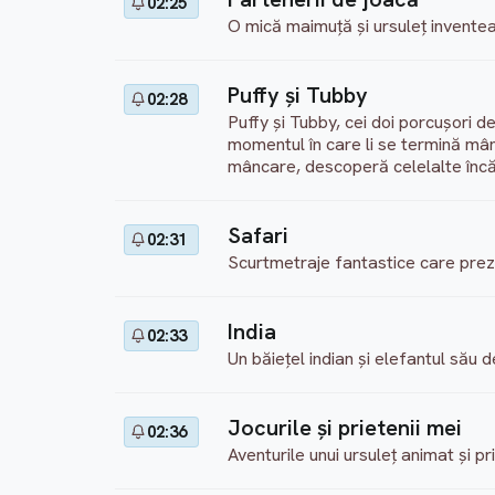
02:25
O mică maimuţă şi ursuleţ inventeaz
Puffy şi Tubby
02:28
Puffy şi Tubby, cei doi porcuşori 
momentul în care li se termină mânc
mâncare, descoperă celelalte încăp
Safari
02:31
Scurtmetraje fantastice care prezi
India
02:33
Un băieţel indian şi elefantul său d
Jocurile şi prietenii mei
02:36
Aventurile unui ursuleţ animat şi pr