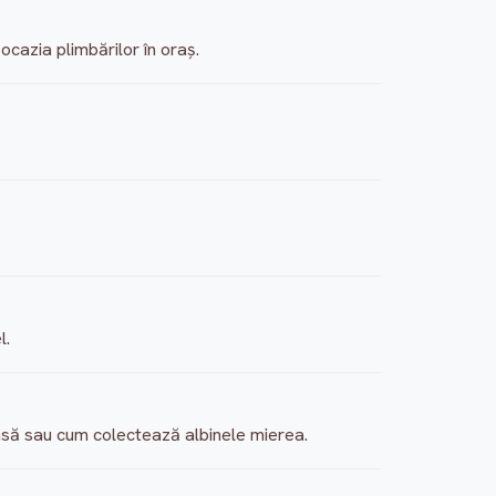
ocazia plimbărilor în oraş.
l.
casă sau cum colectează albinele mierea.