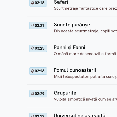
Safari
03:18
Scurtmetraje fantastice care prezi
Sunete jucăuşe
03:21
Din aceste scurtmetraje, copiii po
Panni şi Fanni
03:23
O mână mare desenează o formă de
Pomul cunoaşterii
03:26
Micii telespectatori pot afla cuno
Grupurile
03:29
Vulpiţa simpatică învaţă cum se gru
Universul ne aşteaptă
03:32