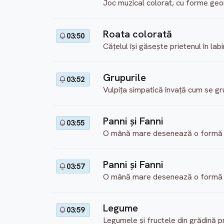
Joc muzical colorat, cu forme geo
Roata colorată
03:50
Căţelul îşi găseşte prietenul în labi
Grupurile
03:52
Vulpiţa simpatică învaţă cum se gru
Panni şi Fanni
03:55
O mână mare desenează o formă de
Panni şi Fanni
03:57
O mână mare desenează o formă de
Legume
03:59
Legumele şi fructele din grădină pr