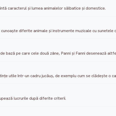
ntă caracterul şi lumea animalelor sălbatice şi domestice.
t cunoaşte diferite animale şi instrumente muzicale cu sunetele c
 bază pe care cele două zâne, Panni şi Fanni desenează altfe
ştinţe utile într-un cadru jucăuş, de exemplu cum se clădeşte o 
pează lucrurile după diferite criterii.