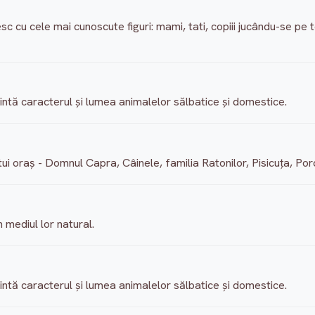
lnesc cu cele mai cunoscute figuri: mami, tati, copiii jucându-se p
ntă caracterul şi lumea animalelor sălbatice şi domestice.
estui oraş - Domnul Capra, Câinele, familia Ratonilor, Pisicuţa, P
 mediul lor natural.
ntă caracterul şi lumea animalelor sălbatice şi domestice.