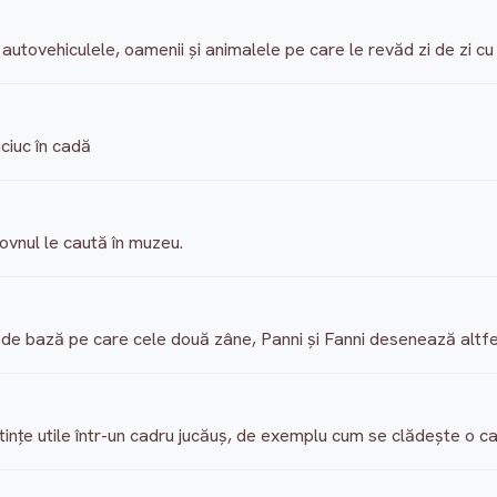
 autovehiculele, oamenii şi animalele pe care le revăd zi de zi cu 
uciuc în cadă
lovnul le caută în muzeu.
 bază pe care cele două zâne, Panni şi Fanni desenează altfe
ştinţe utile într-un cadru jucăuş, de exemplu cum se clădeşte o 