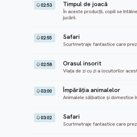
Timpul de joacă
02:53
În aceste producţii, copiii se întâ
jucării.
Safari
02:55
Scurtmetraje fantastice care prezi
Orasul insorit
02:58
Viaţa de zi cu zi a locuitorilor ac
Împărăţia animalelor
03:00
Animalele sălbatice şi domestice în
Safari
03:02
Scurtmetraje fantastice care prezi