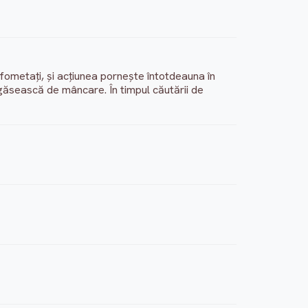
nfometaţi, şi acţiunea porneşte întotdeauna în
 găsească de mâncare. În timpul căutării de