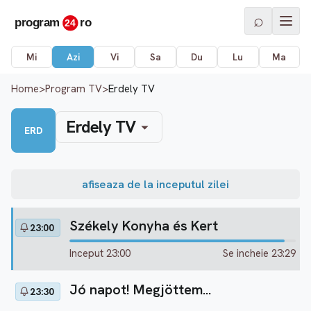
⌕
Mi
Azi
Vi
Sa
Du
Lu
Ma
Home
>
Program TV
>
Erdely TV
Erdely TV
ERD
afiseaza de la inceputul zilei
Székely Konyha és Kert
23:00
Inceput 23:00
Se incheie 23:29
Jó napot! Megjöttem...
23:30