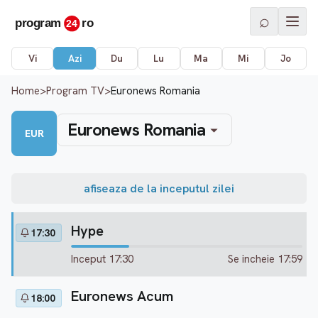
⌕
Vi
Azi
Du
Lu
Ma
Mi
Jo
Home
>
Program TV
>
Euronews Romania
Euronews Romania
EUR
afiseaza de la inceputul zilei
Hype
17:30
Inceput 17:30
Se incheie 17:59
Euronews Acum
18:00