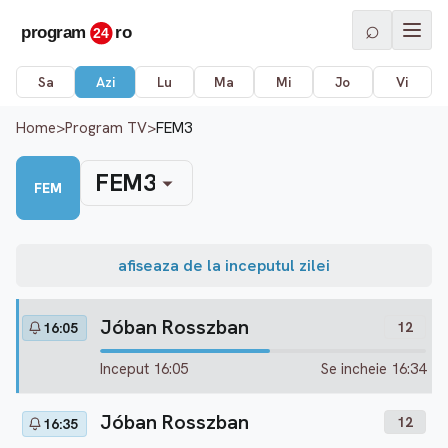
⌕
Sa
Azi
Lu
Ma
Mi
Jo
Vi
Home
>
Program TV
>
FEM3
FEM3
FEM
afiseaza de la inceputul zilei
Jóban Rosszban
12
16:05
Inceput 16:05
Se incheie 16:34
Jóban Rosszban
12
16:35