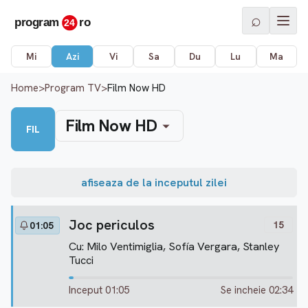
⌕
Mi
Azi
Vi
Sa
Du
Lu
Ma
Home
>
Program TV
>
Film Now HD
Film Now HD
FIL
afiseaza de la inceputul zilei
Joc periculos
15
01:05
Cu: Milo Ventimiglia, Sofía Vergara, Stanley
Tucci
Inceput 01:05
Se incheie 02:34