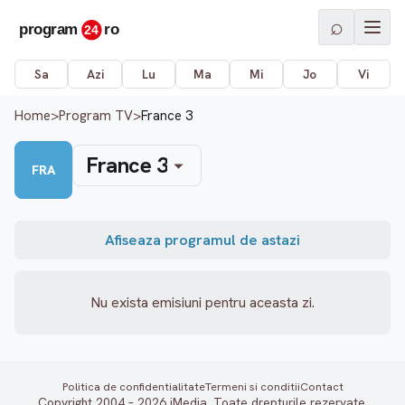
⌕
Sa
Azi
Lu
Ma
Mi
Jo
Vi
Home
>
Program TV
>
France 3
France 3
FRA
Afiseaza programul de astazi
Nu exista emisiuni pentru aceasta zi.
Politica de confidentialitate
Termeni si conditii
Contact
Copyright 2004 – 2026 iMedia. Toate drepturile rezervate.