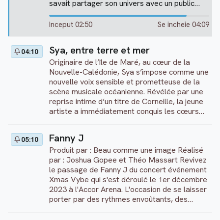
savait partager son univers avec un public
souvent conquis dès les premières notes.
Inceput 02:50
Se incheie 04:09
Sya, entre terre et mer
04:10
Originaire de l’île de Maré, au cœur de la
Nouvelle-Calédonie, Sya s’impose comme une
nouvelle voix sensible et prometteuse de la
scène musicale océanienne. Révélée par une
reprise intime d’un titre de Corneille, la jeune
artiste a immédiatement conquis les cœurs
grâce à la pureté de sa voix et à l’émotion
sincère qu’elle dégage. Sya navigue ent...
Fanny J
05:10
Produit par : Beau comme une image Réalisé
par : Joshua Gopee et Théo Massart Revivez
le passage de Fanny J du concert événement
Xmas Vybe qui s'est déroulé le 1er décembre
2023 à l'Accor Arena. L'occasion de se laisser
porter par des rythmes envoûtants, des
mélodies ensoleillées et des chorégraphies
entraînantes. Tous les ingrédients pour une s...