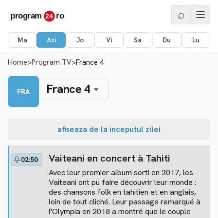
⌕
Ma
Azi
Jo
Vi
Sa
Du
Lu
Home
>
Program TV
>
France 4
France 4
FRA
afiseaza de la inceputul zilei
Vaiteani en concert à Tahiti
02:50
Avec leur premier album sorti en 2017, les
Vaiteani ont pu faire découvrir leur monde :
des chansons folk en tahitien et en anglais,
loin de tout cliché. Leur passage remarqué à
l'Olympia en 2018 a montré que le couple