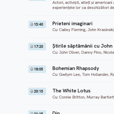
Actori, activiști, atleți și america
experiențele lor ca deschizători de
Prieteni imaginari
15:40
Cu: Cailey Fleming, John Krasinsk
Știrile săptămânii cu John
17:20
Cu: John Oliver, Danny Pino, Nicole
Bohemian Rhapsody
18:05
Cu: Gwilym Lee, Tom Hollander, 
The White Lotus
20:15
Cu: Connie Britton, Murray Bartle
Din