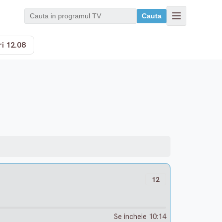
Cauta
i 12.08
12
Se incheie 10:14