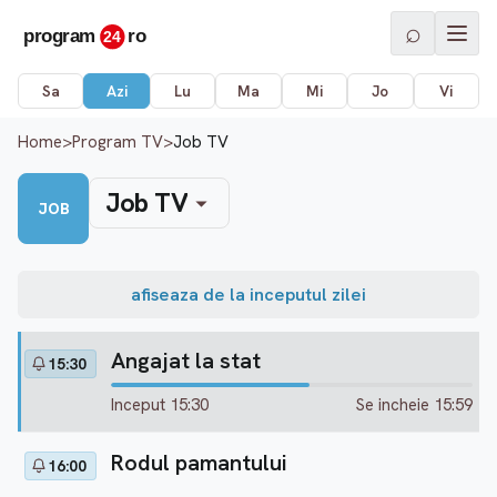
⌕
Sa
Azi
Lu
Ma
Mi
Jo
Vi
Home
>
Program TV
>
Job TV
Job TV
JOB
afiseaza de la inceputul zilei
Angajat la stat
15:30
Inceput 15:30
Se incheie 15:59
Rodul pamantului
16:00