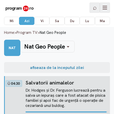
⌕
Mi
Azi
Vi
Sa
Du
Lu
Ma
Home
>
Program TV
>
Nat Geo People
Nat Geo People
NAT
afiseaza de la inceputul zilei
Salvatorii animalelor
04:30
Dr. Hodges și Dr. Ferguson lucrează pentru a
salva un iepuraș care a fost atacat de pisica
familiei și apoi fac de urgență o operație de
cezariană unui buldog.