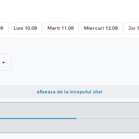
08
Luni 10.08
Marti 11.08
Miercuri 12.08
Joi 
afiseaza de la inceputul zilei