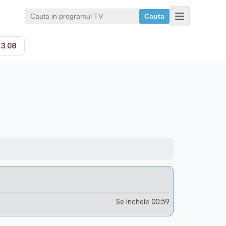
Cauta
13.08
Se incheie 00:59