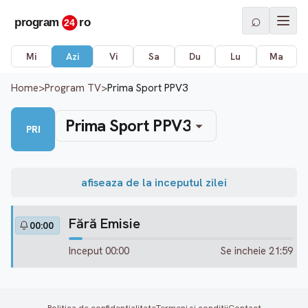
⌕
Mi
Azi
Vi
Sa
Du
Lu
Ma
Home
>
Program TV
>
Prima Sport PPV3
Prima Sport PPV3
PRI
afiseaza de la inceputul zilei
Fără Emisie
00:00
Inceput 00:00
Se incheie 21:59
Politica de confidentialitate
Termeni si conditii
Contact