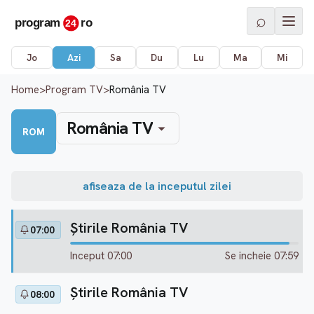
⌕
Jo
Azi
Sa
Du
Lu
Ma
Mi
Home
>
Program TV
>
România TV
România TV
ROM
afiseaza de la inceputul zilei
Ştirile România TV
07:00
Inceput 07:00
Se incheie 07:59
Ştirile România TV
08:00