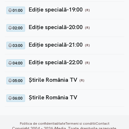
Ediție specială-19:00
(R)
01:00
Ediție specială-20:00
(R)
02:00
Ediţie specială-21:00
(R)
03:00
Ediţie specială-22:00
(R)
04:00
Ştirile România TV
(R)
05:00
Ştirile România TV
06:00
Politica de confidentialitate
Termeni si conditii
Contact
Copyright 2004 – 2026 iMedia. Toate drepturile rezervate.