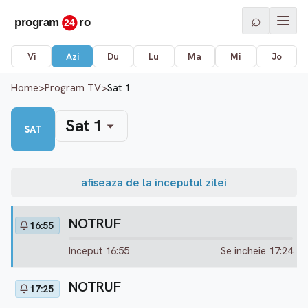
⌕
Vi
Azi
Du
Lu
Ma
Mi
Jo
Home
>
Program TV
>
Sat 1
Sat 1
SAT
afiseaza de la inceputul zilei
NOTRUF
16:55
Inceput 16:55
Se incheie 17:24
NOTRUF
17:25