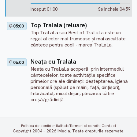
Inceput 01:00
Se incheie 04:59
Top Tralala (reluare)
05:00
Top TraLaLa sau Best of TraLaLa este un
regal al celor mai frumoase și mai ascultate
cântece pentru copii - marca TraLaLa.
Neața cu Tralala
06:00
Neața cu TraLaLa acoperă, prin intermediul
cântecelelor, toate activitățile specifice
primelor ore ale dimineții: deșteptarea, igienă
personală (spălat pe mâini, față, dințișori),
îmbrăcatul, micul dejun, plecarea către
creșă/grădiniță.
Politica de confidentialitate
Termeni si conditii
Contact
Copyright 2004 – 2026 iMedia. Toate drepturile rezervate.