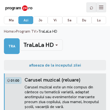
⌕
Ma
Azi
Jo
Vi
Sa
Du
Lu
Home
>
Program TV
>
TraLaLa HD
TraLaLa HD
TRA
afiseaza de la inceputul zilei
Carusel muzical (reluare)
01:00
Carusel muzical este un mix compus din
cântece cu tematică variată, adaptat
anotimpului sau evenimentelor marcante
precum ziua copilului, ziua mamei, începutul
școlii, vacanță de vară.