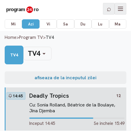
⌕
Mi
Azi
Vi
Sa
Du
Lu
Ma
Home
>
Program TV
>
TV4
TV4
TV4
afiseaza de la inceputul zilei
Deadly Tropics
12
14:45
Cu: Sonia Rolland, Béatrice de la Boulaye,
Jina Djemba
Inceput 14:45
Se incheie 15:49