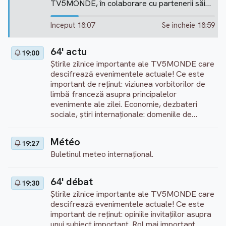
TV5MONDE, în colaborare cu partenerii săi
francofoni (RTBF, RTS, Radio-Canada,
France Télévisions) și cu susținerea mass-
Inceput 18:07
Se incheie 18:59
media francofone publice. Prezentator:
Dominique Laresche
64' actu
19:00
Știrile zilnice importante ale TV5MONDE care
descifrează evenimentele actuale! Ce este
important de reținut: viziunea vorbitorilor de
limbă franceză asupra principalelor
evenimente ale zilei. Economie, dezbateri
sociale, știri internaționale: domeniile de
specialitate ale jurnaliștilor redacției. Noi
cronici în weekend: lumea francofonă, rețelele
Météo
19:27
sociale, știri false, politică, sport...
Buletinul meteo internaţional.
Prezentator: Mohamed Kaci (în timpul
săptămânii), Estelle Martin (în weekend)
http://information.tv5monde.com
64' débat
19:30
Știrile zilnice importante ale TV5MONDE care
descifrează evenimentele actuale! Ce este
important de reținut: opiniile invitațiilor asupra
unui subiect important. Rol mai important