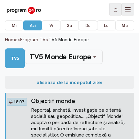
⌕
Mi
Azi
Vi
Sa
Du
Lu
Ma
Home
>
Program TV
>
TV5 Monde Europe
TV5 Monde Europe
TV5
afiseaza de la inceputul zilei
Objectif monde
18:07
Reportaj, anchetă, investigație pe o temă
socială sau geopolitică… „Objectif Monde''
adoptă o perioadă de reflectare și analiză,
mulțumită părerilor încrucișate ale
specialiștilor. O emisiune complexă a