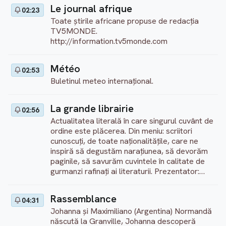
Le journal afrique
02:23
Toate știrile africane propuse de redacția
TV5MONDE.
http://information.tv5monde.com
Météo
02:53
Buletinul meteo internaţional.
La grande librairie
02:56
Actualitatea literală în care singurul cuvânt de
ordine este plăcerea. Din meniu: scriitori
cunoscuţi, de toate naţionalităţile, care ne
inspiră să degustăm naraţiunea, să devorăm
paginile, să savurăm cuvintele în calitate de
gurmanzi rafinaţi ai literaturii. Prezentator:
Augustin Trapenard
Rassemblance
04:31
Johanna și Maximiliano (Argentina) Normandă
născută la Granville, Johanna descoperă