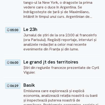
tango-ul la New York, o dragoste la prima
vedere care o duce în Argentina. Se
îndrăgostește de țară și de Maximiliano,
întâlnit în timpul unui curs. Argentinian de
origine modestă, fost fotbalist și viitor
profesor de matematică, acesta se
Le 23h
05:00
convertește la dans după ce a fost profund
Jurnalul de știri de la ora 23:00 al franceinfo
mișcat de un cântec. Prezentare: Magloire
(ora Parisului). Regăsiți reportaje, interviuri și
Delcros-Varaud Realizare: Océane Goanec
analizele redacției a celor mai recente
(sezonul 4, Franța, 2025)
evenimente din Franța și din lume.
Le grand jt des territoires
06:00
Știri din regiunile franceze prezentate de Cyril
Viguier.
Basik
06:29
Emisiunea care explorează și explică
economia, analizează relația noastră cu banii
și inspectează puterea noastră de
cumpărare. Problemele economice, sociale și