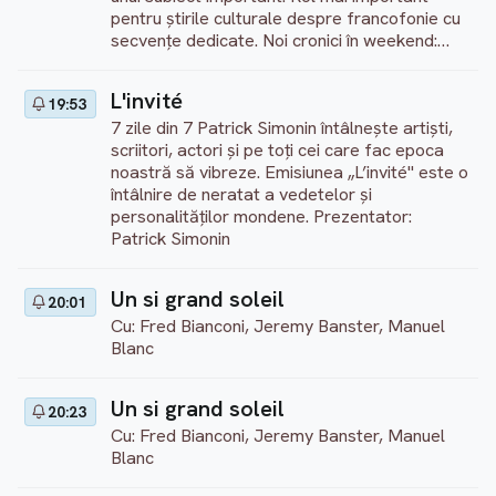
pentru știrile culturale despre francofonie cu
secvențe dedicate. Noi cronici în weekend:
lumea francofonă, rețelele sociale, știri false,
politică, sport... Prezentator: Mohamed Kaci
L'invité
19:53
(în timpul săptămânii), Estelle Martin (în
7 zile din 7 Patrick Simonin întâlnește artiști,
weekend) http://information.tv5monde.com
scriitori, actori și pe toți cei care fac epoca
noastră să vibreze. Emisiunea „L’invité'' este o
întâlnire de neratat a vedetelor și
personalităților mondene. Prezentator:
Patrick Simonin
Un si grand soleil
20:01
Cu: Fred Bianconi, Jeremy Banster, Manuel
Blanc
Un si grand soleil
20:23
Cu: Fred Bianconi, Jeremy Banster, Manuel
Blanc