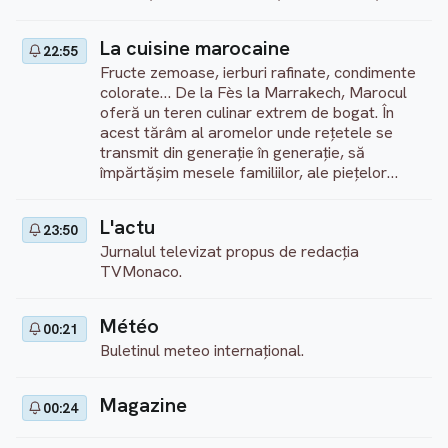
exprimare, creație și transmitere. Prezentare:
Ivan Kabacoff
La cuisine marocaine
22:55
Fructe zemoase, ierburi rafinate, condimente
colorate… De la Fès la Marrakech, Marocul
oferă un teren culinar extrem de bogat. În
acest tărâm al aromelor unde rețetele se
transmit din generație în generație, să
împărtășim mesele familiilor, ale piețelor
locale și ale restaurantelor distinse cu stele.
Regie: Éric Bacos (Franța, 2025)
L'actu
23:50
Jurnalul televizat propus de redacţia
TVMonaco.
Météo
00:21
Buletinul meteo internaţional.
Magazine
00:24