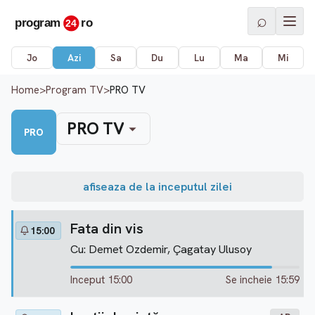
⌕
Jo
Azi
Sa
Du
Lu
Ma
Mi
Home
>
Program TV
>
PRO TV
PRO TV
PRO
afiseaza de la inceputul zilei
Fata din vis
15:00
Cu: Demet Ozdemir, Çagatay Ulusoy
Inceput 15:00
Se incheie 15:59