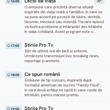
Lecţii de viaţă
AP
16:00
O emisiune care prezintă diverse situații
inspirate din viața reală a familiilor, în care se
va pune accent pe povești de iubire, dorință,
lăcomie, minciună sau violență. Fiecare episod
va ilustra probleme și întâmplări des întâlnite
în viața cotidiană. Acest program este o
ficțiune.
Ştirile Pro Tv
17:00
Știri de ultimă oră din țară și externe.
Urmărește transmisiuni live, breaking news,
reportaje și anchete.
Ce spun românii
18:00
Emisiune de tip concurs, inspirată după
formatul american de succes "Family Feud",
în care două echipe se luptă în șase runde de
întrebări, pentru marele premiu.
Ştirile Pro Tv
19:00