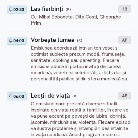
Las fierbinți
12
(R)
02:30
Cu: Mihai Bobonete, Dita Costi, Gheorghe
Ifrim
Vorbeşte lumea
AP
(R)
04:00
Emisiunea abordează într-un ton vesel și
optimist subiecte precum modă, frumusețe,
sănătate, cooking sau parenting. Fiecare
emisiune aduce în platou invitați din lumea
mondenă, vedete și celebrități, artiști, dar și
personalități publice și din sfera medicală sau
culturală.
Lecţii de viaţă
AP
(R)
06:00
O emisiune care prezintă diverse situații
inspirate din viața reală a familiilor, în care se
va pune accent pe povești de iubire, dorință,
lăcomie, minciună sau violență. Fiecare episod
va ilustra probleme și întâmplări des întâlnite
în viața cotidiană. Acest program este o