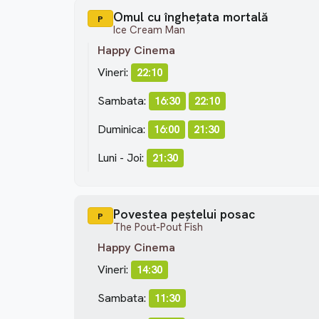
Omul cu înghețata mortală
P
Ice Cream Man
Happy Cinema
Vineri:
22:10
Sambata:
16:30
22:10
Duminica:
16:00
21:30
Luni - Joi:
21:30
Povestea peștelui posac
P
The Pout-Pout Fish
Happy Cinema
Vineri:
14:30
Sambata:
11:30