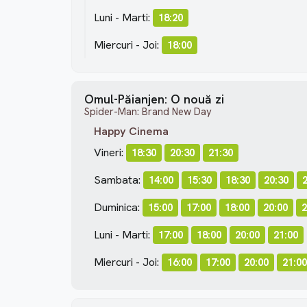
Luni - Marti:
18:20
Miercuri - Joi:
18:00
Omul-Păianjen: O nouă zi
Spider-Man: Brand New Day
Happy Cinema
Vineri:
18:30
20:30
21:30
Sambata:
14:00
15:30
18:30
20:30
Duminica:
15:00
17:00
18:00
20:00
2
Luni - Marti:
17:00
18:00
20:00
21:00
Miercuri - Joi:
16:00
17:00
20:00
21:00