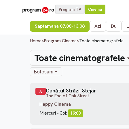
Program TV
Cinema
Saptamana 07.08-13.08
Azi
Du
L
Home
>
Program Cinema
>
Toate cinematografele
Toate cinematografele
Botosani
Capătul Străzii Stejar
A
The End of Oak Street
Happy Cinema
Miercuri - Joi:
19:00