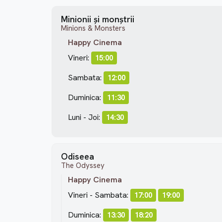
Minionii și monștrii
Minions & Monsters
Happy Cinema
Vineri:
15:00
Sambata:
12:00
Duminica:
11:30
Luni - Joi:
14:30
Odiseea
The Odyssey
Happy Cinema
Vineri - Sambata:
17:00
19:00
Duminica:
13:30
18:20