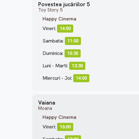
Povestea jucăriilor 5
Toy Story 5
Happy Cinema
Vineri:
14:00
Sambata:
11:00
Duminica:
10:30
Luni - Marti:
13:30
Miercuri - Joi:
14:00
Vaiana
Moana
Happy Cinema
Vineri:
16:00