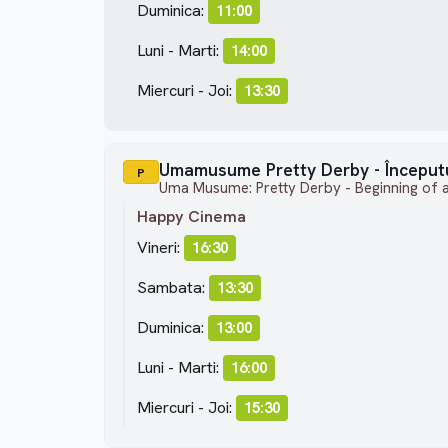
Duminica:
11:00
Luni - Marti:
14:00
Miercuri - Joi:
13:30
Umamusume Pretty Derby - Începutu
P
Uma Musume: Pretty Derby - Beginning of 
Happy Cinema
Vineri:
16:30
Sambata:
13:30
Duminica:
13:00
Luni - Marti:
16:00
Miercuri - Joi:
15:30