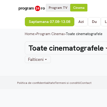
Program TV
Cinema
Saptamana 07.08-13.08
Azi
Du
L
Home
>
Program Cinema
>
Toate cinematografele
Toate cinematografele
Falticeni
Politica de confidentialitate
Termeni si conditii
Contact