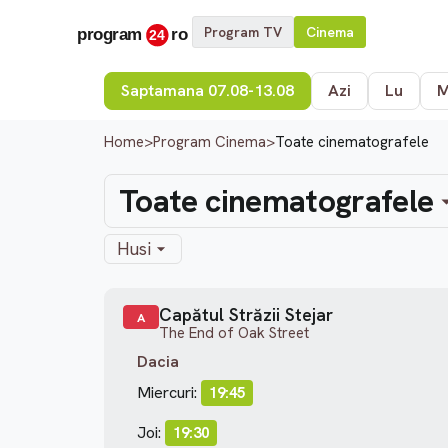
Program TV
Cinema
Saptamana 07.08-13.08
Azi
Lu
Home
>
Program Cinema
>
Toate cinematografele
Toate cinematografele
Husi
Capătul Străzii Stejar
A
The End of Oak Street
Dacia
Miercuri:
19:45
Joi:
19:30