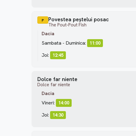
Povestea peștelui posac
P
The Pout-Pout Fish
Dacia
Sambata - Duminica:
11:00
Joi:
12:45
Dolce far niente
Dolce far niente
Dacia
Vineri:
14:00
Joi:
14:30