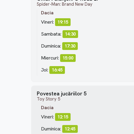
Spider-Man: Brand New Day
Dacia
Vineri:
19:15
Sambata:
14:30
Duminica:
17:30
Miercuri:
15:00
Joi:
16:45
Povestea jucăriilor 5
Toy Story 5
Dacia
Vineri:
12:15
Duminica:
12:45