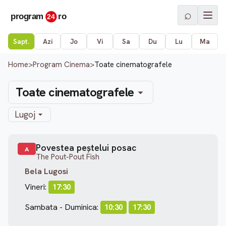
⌕
Sapt.
Azi
Jo
Vi
Sa
Du
Lu
Ma
Home
>
Program Cinema
>
Toate cinematografele
Toate cinematografele
Lugoj
Povestea peștelui posac
A
The Pout-Pout Fish
Bela Lugosi
Vineri:
17:30
Sambata - Duminica:
10:30
17:30