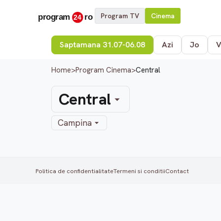
Program TV
Cinema
Saptamana 31.07-06.08
Azi
Jo
V
Home
>
Program Cinema
>
Central
Central
Campina
Politica de confidentialitate
Termeni si conditii
Contact