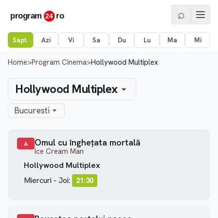
⌕
Sapt.
Azi
Vi
Sa
Du
Lu
Ma
Mi
Home
>
Program Cinema
>
Hollywood Multiplex
Hollywood Multiplex
Bucuresti
Omul cu înghețata mortală
A
Ice Cream Man
Hollywood Multiplex
Miercuri - Joi:
21:30