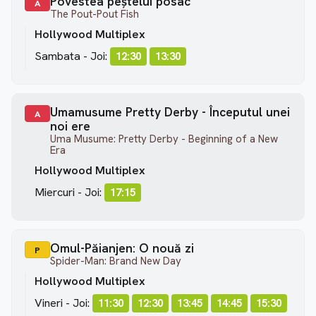
Povestea peștelui posac
A
The Pout-Pout Fish
Hollywood Multiplex
Sambata - Joi:
12:30
13:30
Umamusume Pretty Derby - Începutul unei
A
noi ere
Uma Musume: Pretty Derby - Beginning of a New
Era
Hollywood Multiplex
Miercuri - Joi:
17:15
Omul-Păianjen: O nouă zi
P
Spider-Man: Brand New Day
Hollywood Multiplex
Vineri - Joi:
11:30
12:30
13:45
14:45
15:30