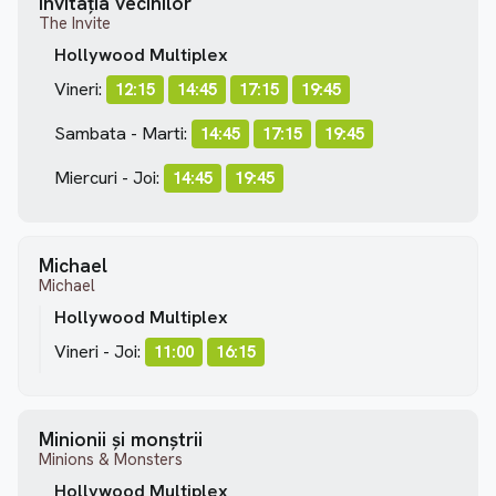
Invitația vecinilor
The Invite
Hollywood Multiplex
Vineri:
12:15
14:45
17:15
19:45
Sambata - Marti:
14:45
17:15
19:45
Miercuri - Joi:
14:45
19:45
Michael
Michael
Hollywood Multiplex
Vineri - Joi:
11:00
16:15
Minionii și monștrii
Minions & Monsters
Hollywood Multiplex