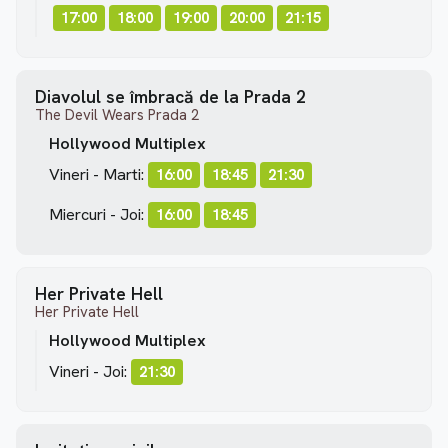
17:00
18:00
19:00
20:00
21:15
Diavolul se îmbracă de la Prada 2
The Devil Wears Prada 2
Hollywood Multiplex
Vineri - Marti:
16:00
18:45
21:30
Miercuri - Joi:
16:00
18:45
Her Private Hell
Her Private Hell
Hollywood Multiplex
Vineri - Joi:
21:30