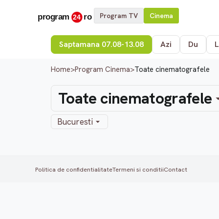
Program TV
Cinema
Saptamana 07.08-13.08
Azi
Du
L
Home
>
Program Cinema
>
Toate cinematografele
Toate cinematografele
Bucuresti
Politica de confidentialitate
Termeni si conditii
Contact