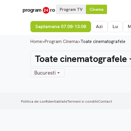
Program TV
Cinema
Saptamana 07.08-13.08
Azi
Lu
Home
>
Program Cinema
>
Toate cinematografele
Toate cinematografele
Bucuresti
Politica de confidentialitate
Termeni si conditii
Contact