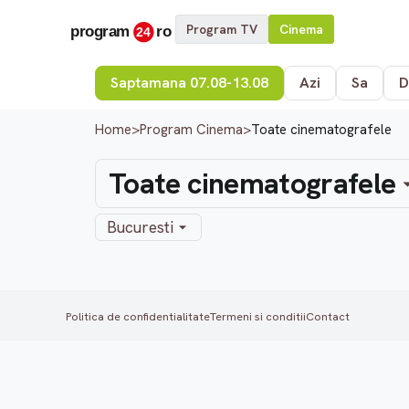
Program TV
Cinema
Saptamana 07.08-13.08
Azi
Sa
D
Home
>
Program Cinema
>
Toate cinematografele
Toate cinematografele
Bucuresti
Politica de confidentialitate
Termeni si conditii
Contact