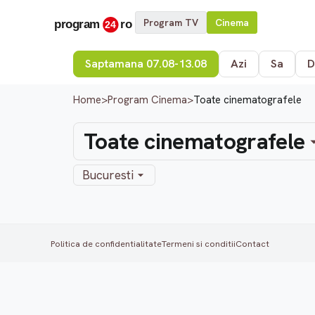
Program TV
Cinema
Saptamana 07.08-13.08
Azi
Sa
D
Home
>
Program Cinema
>
Toate cinematografele
Toate cinematografele
Bucuresti
Politica de confidentialitate
Termeni si conditii
Contact