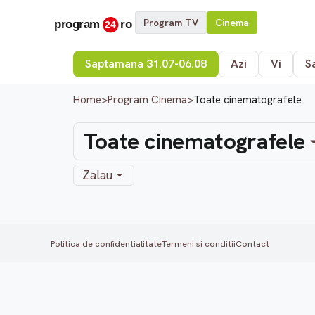
Program TV
Cinema
Saptamana 31.07-06.08
Azi
Vi
S
Home
>
Program Cinema
>
Toate cinematografele
Toate cinematografele
Zalau
Politica de confidentialitate
Termeni si conditii
Contact