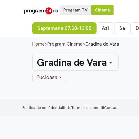
Program TV
Cinema
Saptamana 07.08-13.08
Azi
Sa
D
Home
>
Program Cinema
>
Gradina de Vara
Gradina de Vara
Pucioasa
Politica de confidentialitate
Termeni si conditii
Contact