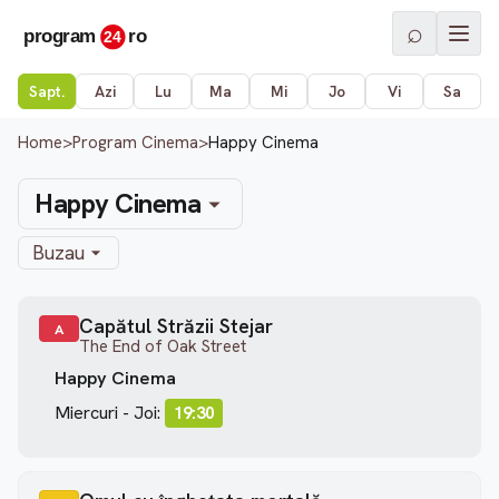
⌕
Sapt.
Azi
Lu
Ma
Mi
Jo
Vi
Sa
Home
>
Program Cinema
>
Happy Cinema
Happy Cinema
Buzau
Capătul Străzii Stejar
A
The End of Oak Street
Happy Cinema
Miercuri - Joi:
19:30