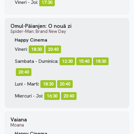
Vineri - Joi:
17:30
Omul-Păianjen: O nouă zi
Spider-Man: Brand New Day
Happy Cinema
Vineri:
18:30
20:40
Sambata - Duminica:
12:30
15:40
18:30
20:40
Luni - Marti:
18:30
20:40
Miercuri - Joi:
16:30
20:40
Vaiana
Moana
Happy Cinema