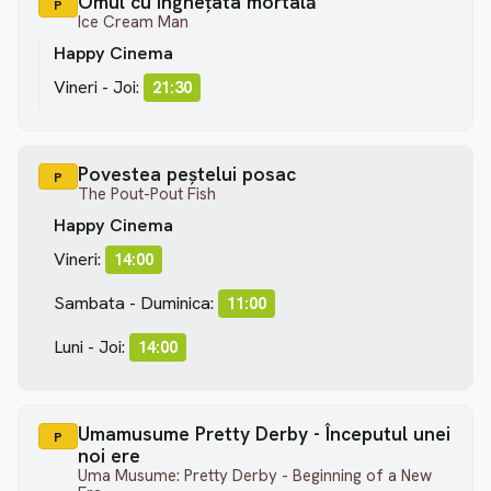
Omul cu înghețata mortală
P
Ice Cream Man
Happy Cinema
Vineri - Joi:
21:30
Povestea peștelui posac
P
The Pout-Pout Fish
Happy Cinema
Vineri:
14:00
Sambata - Duminica:
11:00
Luni - Joi:
14:00
Umamusume Pretty Derby - Începutul unei
P
noi ere
Uma Musume: Pretty Derby - Beginning of a New