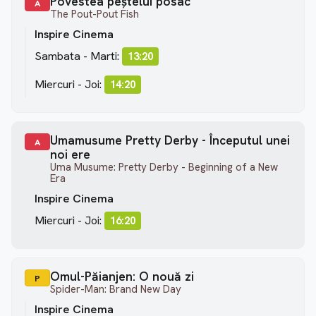
Povestea peștelui posac
A
The Pout-Pout Fish
Inspire Cinema
Sambata - Marti:
13:20
Miercuri - Joi:
14:20
Umamusume Pretty Derby - Începutul unei
A
noi ere
Uma Musume: Pretty Derby - Beginning of a New
Era
Inspire Cinema
Miercuri - Joi:
16:20
Omul-Păianjen: O nouă zi
P
Spider-Man: Brand New Day
Inspire Cinema