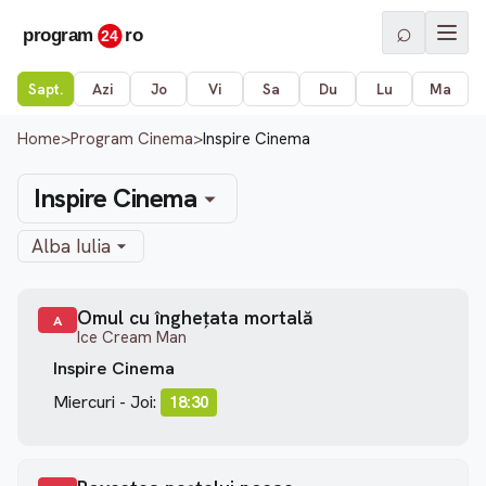
⌕
Sapt.
Azi
Jo
Vi
Sa
Du
Lu
Ma
Home
>
Program Cinema
>
Inspire Cinema
Inspire Cinema
Alba Iulia
Omul cu înghețata mortală
A
Ice Cream Man
Inspire Cinema
Miercuri - Joi:
18:30