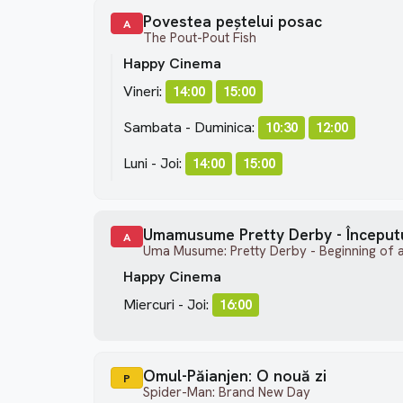
Povestea peștelui posac
A
The Pout-Pout Fish
Happy Cinema
Vineri:
14:00
15:00
Sambata - Duminica:
10:30
12:00
Luni - Joi:
14:00
15:00
Umamusume Pretty Derby - Începutu
A
Uma Musume: Pretty Derby - Beginning of 
Happy Cinema
Miercuri - Joi:
16:00
Omul-Păianjen: O nouă zi
P
Spider-Man: Brand New Day