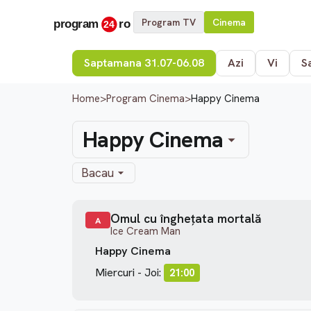
Program TV
Cinema
Saptamana 31.07-06.08
Azi
Vi
S
Home
>
Program Cinema
>
Happy Cinema
Happy Cinema
Bacau
Omul cu înghețata mortală
A
Ice Cream Man
Happy Cinema
Miercuri - Joi:
21:00