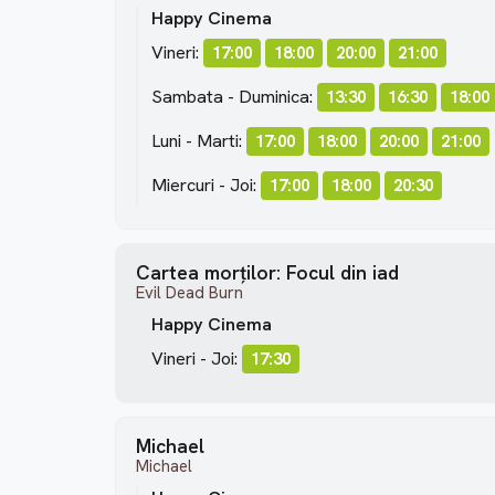
Happy Cinema
Vineri:
17:00
18:00
20:00
21:00
Sambata - Duminica:
13:30
16:30
18:00
Luni - Marti:
17:00
18:00
20:00
21:00
Miercuri - Joi:
17:00
18:00
20:30
Cartea morților: Focul din iad
Evil Dead Burn
Happy Cinema
Vineri - Joi:
17:30
Michael
Michael