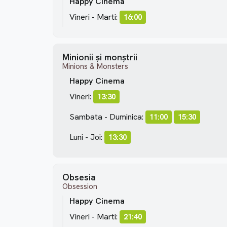
Happy Cinema
Vineri - Marti:
16:00
Minionii și monștrii
Minions & Monsters
Happy Cinema
Vineri:
13:30
Sambata - Duminica:
11:00
15:30
Luni - Joi:
13:30
Obsesia
Obsession
Happy Cinema
Vineri - Marti:
21:40