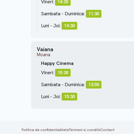
Vineri:
14:30
Sambata - Duminica:
11:30
Luni - Joi:
14:30
Vaiana
Moana
Happy Cinema
Vineri:
15:30
Sambata - Duminica:
13:00
Luni - Joi:
15:30
Politica de confidentialitate
Termeni si conditii
Contact