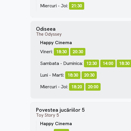
Miercuri - Joi:
21:30
Odiseea
The Odyssey
Happy Cinema
Vineri:
18:30
20:30
Sambata - Duminica:
12:30
14:00
18:30
Luni - Marti:
18:30
20:30
Miercuri - Joi:
18:20
20:00
Povestea jucăriilor 5
Toy Story 5
Happy Cinema