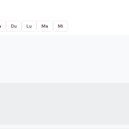
a
Du
Lu
Ma
Mi