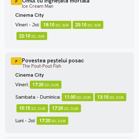
Omul cu înghețata mortală
P
Ice Cream Man
Cinema City
Vineri - Joi:
18:10
20:10
2D, SUB
2D, SUB
22:10
2D, SUB
Povestea peștelui posac
P
The Pout-Pout Fish
Cinema City
Vineri:
17:20
2D, DUB
Sambata - Duminica:
11:00
13:10
2D, DUB
2D, DUB
15:15
17:20
2D, DUB
2D, DUB
Luni - Joi:
17:20
2D, DUB