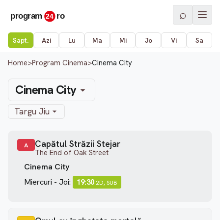
⌕
Sapt.
Azi
Lu
Ma
Mi
Jo
Vi
Sa
Home
>
Program Cinema
>
Cinema City
Cinema City
Targu Jiu
Capătul Străzii Stejar
A
The End of Oak Street
Cinema City
Miercuri - Joi:
19:30
2D, SUB