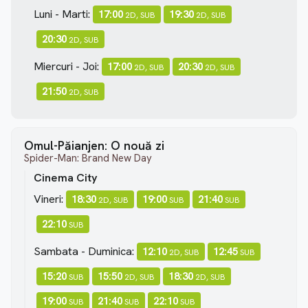
Luni - Marti:
17:00
19:30
2D, SUB
2D, SUB
20:30
2D, SUB
Miercuri - Joi:
17:00
20:30
2D, SUB
2D, SUB
21:50
2D, SUB
Omul-Păianjen: O nouă zi
Spider-Man: Brand New Day
Cinema City
Vineri:
18:30
19:00
21:40
2D, SUB
SUB
SUB
22:10
SUB
Sambata - Duminica:
12:10
12:45
2D, SUB
SUB
15:20
15:50
18:30
SUB
2D, SUB
2D, SUB
19:00
21:40
22:10
SUB
SUB
SUB