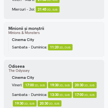
Miercuri - Joi:
21:45
2D, SUB
Minionii și monștrii
Minions & Monsters
Cinema City
Sambata - Duminica:
11:20
2D, DUB
Odiseea
The Odyssey
Cinema City
Vineri:
17:00
19:30
20:30
2D, SUB
2D, SUB
2D, SUB
Sambata - Duminica:
13:30
17:00
2D, SUB
2D, SUB
19:30
20:30
2D, SUB
2D, SUB