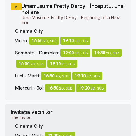
Umamusume Pretty Derby - Începutul unei
P
noi ere
Uma Musume: Pretty Derby - Beginning of a New
Era
Cinema City
Vineri:
16:50
19:10
2D, SUB
2D, SUB
Sambata - Duminica:
12:00
14:30
2D, SUB
2D, SUB
16:50
19:10
2D, SUB
2D, SUB
Luni - Marti:
16:50
19:10
2D, SUB
2D, SUB
Miercuri - Joi:
16:50
19:20
2D, SUB
2D, SUB
Invitația vecinilor
The Invite
Cinema City
Vineri - Marti:
21:30
2D, SUB