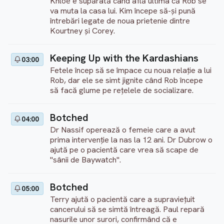
Khloé e supărată când află ultima că Rob se
va muta la casa lui. Kim începe să-și pună
întrebări legate de noua prietenie dintre
Kourtney și Corey.
Keeping Up with the Kardashians
03:00
Fetele încep să se împace cu noua relație a lui
Rob, dar ele se simt jignite când Rob începe
să facă glume pe rețelele de socializare.
Botched
04:00
Dr Nassif operează o femeie care a avut
prima intervenție la nas la 12 ani. Dr Dubrow o
ajută pe o pacientă care vrea să scape de
"sânii de Baywatch".
Botched
05:00
Terry ajută o pacientă care a supraviețuit
cancerului să se simtă întreagă. Paul repară
nasurile unor surori, confirmând că e