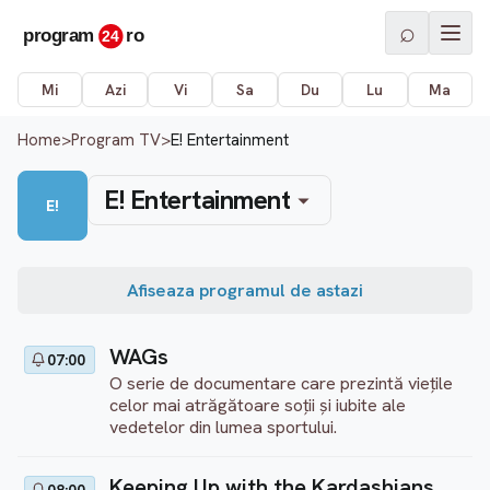
⌕
Mi
Azi
Vi
Sa
Du
Lu
Ma
Home
>
Program TV
>
E! Entertainment
E! Entertainment
E!
Afiseaza programul de astazi
WAGs
07:00
O serie de documentare care prezintă viețile
celor mai atrăgătoare soții și iubite ale
vedetelor din lumea sportului.
Keeping Up with the Kardashians