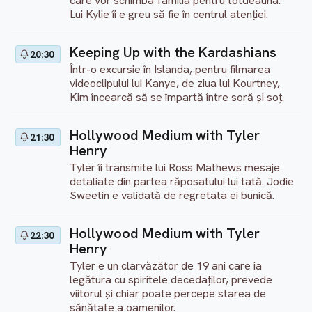
care vor schimba familia pentru totdeauna.
Lui Kylie îi e greu să fie în centrul atenției.
Keeping Up with the Kardashians
20:30
Într-o excursie în Islanda, pentru filmarea
videoclipului lui Kanye, de ziua lui Kourtney,
Kim încearcă să se împartă între soră și soț.
Hollywood Medium with Tyler
21:30
Henry
Tyler îi transmite lui Ross Mathews mesaje
detaliate din partea răposatului lui tată. Jodie
Sweetin e validată de regretata ei bunică.
Hollywood Medium with Tyler
22:30
Henry
Tyler e un clarvăzător de 19 ani care ia
legătura cu spiritele decedaților, prevede
viitorul și chiar poate percepe starea de
sănătate a oamenilor.