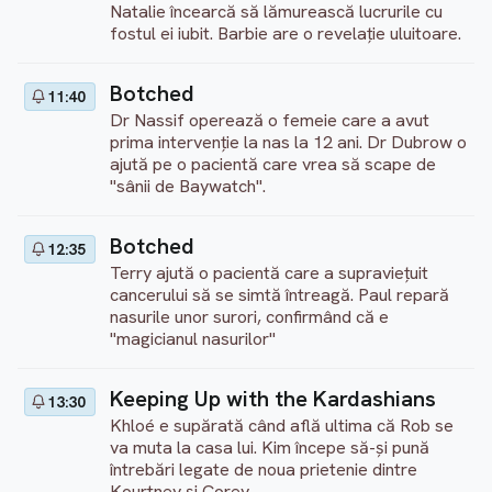
Natalie încearcă să lămurească lucrurile cu
fostul ei iubit. Barbie are o revelație uluitoare.
Botched
11:40
Dr Nassif operează o femeie care a avut
prima intervenție la nas la 12 ani. Dr Dubrow o
ajută pe o pacientă care vrea să scape de
"sânii de Baywatch".
Botched
12:35
Terry ajută o pacientă care a supraviețuit
cancerului să se simtă întreagă. Paul repară
nasurile unor surori, confirmând că e
"magicianul nasurilor"
Keeping Up with the Kardashians
13:30
Khloé e supărată când află ultima că Rob se
va muta la casa lui. Kim începe să-și pună
întrebări legate de noua prietenie dintre
Kourtney și Corey.