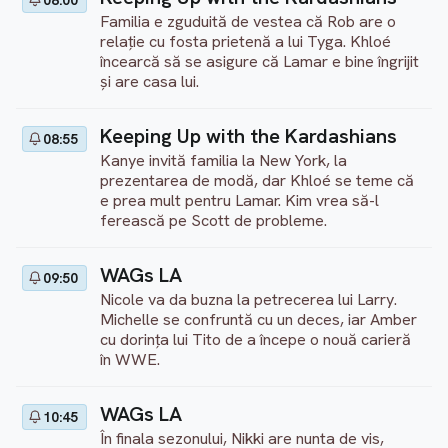
08:00
Familia e zguduită de vestea că Rob are o
relație cu fosta prietenă a lui Tyga. Khloé
încearcă să se asigure că Lamar e bine îngrijit
și are casa lui.
Keeping Up with the Kardashians
08:55
Kanye invită familia la New York, la
prezentarea de modă, dar Khloé se teme că
e prea mult pentru Lamar. Kim vrea să-l
ferească pe Scott de probleme.
WAGs LA
09:50
Nicole va da buzna la petrecerea lui Larry.
Michelle se confruntă cu un deces, iar Amber
cu dorința lui Tito de a începe o nouă carieră
în WWE.
WAGs LA
10:45
În finala sezonului, Nikki are nunta de vis,