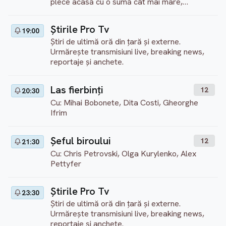
plece acasă cu o sumă cât mai mare,
deschizând pe parcurs 24 de cutii misterioase
existente în joc. Sumele variază și în funcție de
Ştirile Pro Tv
19:00
prestația concurentului pe parcusul showului.
Știri de ultimă oră din țară și externe.
Un alt element surpriză este banca. Parcursul
Urmărește transmisiuni live, breaking news,
unui concurent se încheie în momentul în care
reportaje și anchete.
acesta alege să bată palma și acceptă una
dintre ofertele băncii.
Las fierbinți
12
20:30
Cu: Mihai Bobonete, Dita Costi, Gheorghe
Ifrim
Şeful biroului
12
21:30
Cu: Chris Petrovski, Olga Kurylenko, Alex
Pettyfer
Ştirile Pro Tv
23:30
Știri de ultimă oră din țară și externe.
Urmărește transmisiuni live, breaking news,
reportaje și anchete.