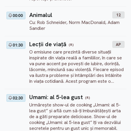
Animalul
12
00:00
Cu: Rob Schneider, Norm MacDonald, Adam
Sandler
Lecţii de viaţă
AP
(R)
01:30
O emisiune care prezintă diverse situații
inspirate din viața reală a familiilor, în care se
va pune accent pe povești de iubire, dorință,
lăcomie, minciună sau violență. Fiecare episod
va ilustra probleme și întâmplări des întâlnite
în viața cotidiană. Acest program este o
ficțiune.
Umami: al 5-lea gust
(R)
02:30
Urmărește show-ul de cooking „Umami: al 5-
lea gust” și află cum să-ți îmbunătățești arta
de a găti preparate delicioase. Show-ul de
cooking „Umami: al 5-lea gust” îți va dezvălui
secretele pentru un gust unic și memorabil.