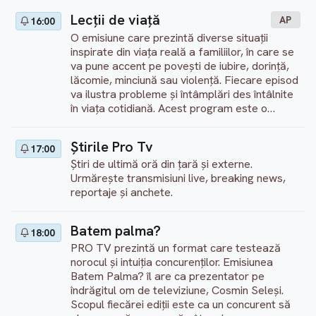
Lecţii de viaţă
AP
16:00
O emisiune care prezintă diverse situații
inspirate din viața reală a familiilor, în care se
va pune accent pe povești de iubire, dorință,
lăcomie, minciună sau violență. Fiecare episod
va ilustra probleme și întâmplări des întâlnite
în viața cotidiană. Acest program este o
ficțiune.
Ştirile Pro Tv
17:00
Știri de ultimă oră din țară și externe.
Urmărește transmisiuni live, breaking news,
reportaje și anchete.
Batem palma?
18:00
PRO TV prezintă un format care testează
norocul și intuiția concurenților. Emisiunea
Batem Palma? îl are ca prezentator pe
îndrăgitul om de televiziune, Cosmin Seleși.
Scopul fiecărei ediții este ca un concurent să