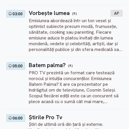
Vorbeşte lumea
AP
(R)
03:00
Emisiunea abordează într-un ton vesel și
optimist subiecte precum modă, frumusețe,
sănătate, cooking sau parenting. Fiecare
emisiune aduce în platou invitați din lumea
mondenă, vedete și celebrități, artiști, dar și
personalități publice și din sfera medicală sau
culturală.
Batem palma?
(R)
05:00
PRO TV prezintă un format care testează
norocul și intuiția concurenților. Emisiunea
Batem Palma? îl are ca prezentator pe
îndrăgitul om de televiziune, Cosmin Seleși.
Scopul fiecărei ediții este ca un concurent să
plece acasă cu o sumă cât mai mare,
deschizând pe parcurs 24 de cutii misterioase
existente în joc. Sumele variază și în funcție de
Ştirile Pro Tv
06:00
prestația concurentului pe parcusul showului.
Știri de ultimă oră din țară și externe.
Un alt element surpriză este banca. Parcursul