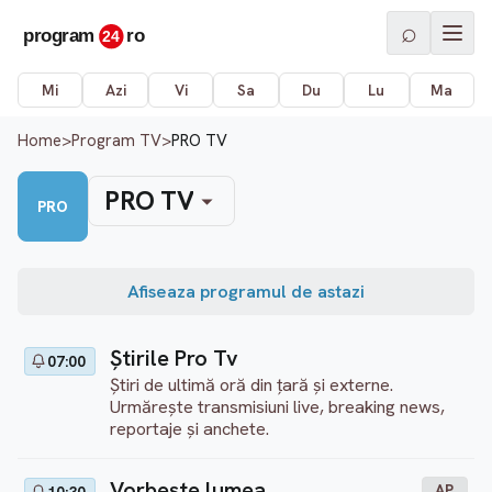
⌕
Mi
Azi
Vi
Sa
Du
Lu
Ma
Home
>
Program TV
>
PRO TV
PRO TV
PRO
Afiseaza programul de astazi
Ştirile Pro Tv
07:00
Știri de ultimă oră din țară și externe.
Urmărește transmisiuni live, breaking news,
reportaje și anchete.
Vorbeşte lumea
AP