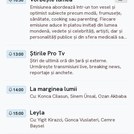
10:30
Emisiunea abordează într-un ton vesel și
optimist subiecte precum modă, frumusețe,
sănătate, cooking sau parenting. Fiecare
emisiune aduce în platou invitați din lumea
mondenă, vedete și celebrități, artiști, dar și
personalități publice și din sfera medicală sau
culturală.
Ştirile Pro Tv
13:00
Știri de ultimă oră din țară și externe.
Urmărește transmisiuni live, breaking news,
reportaje și anchete.
La marginea lumii
14:00
Cu: Konca Cilasun, Sinem Ünsal, Ozan Akbaba
Leyla
15:00
Cu: Yigit Kirazci, Gonca Vuslateri, Cemre
Baysel